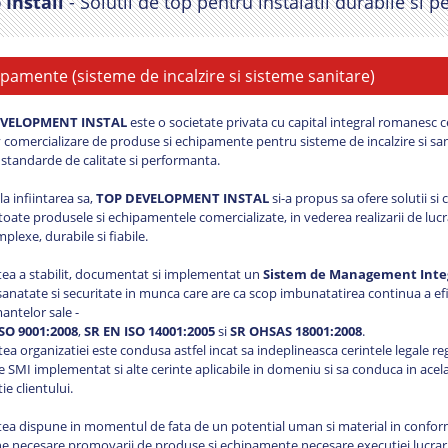
 Install
- Solutii de top pentru instalatii durabile si 
pamente (sisteme de incalzire si sisteme sanitare)
EVELOPMENT INSTAL
este o societate privata cu capital integral romanesc ce
v comercializare de produse si echipamente pentru sisteme de incalzire si sani
e standarde de calitate si performanta.
la infiintarea sa,
TOP DEVELOPMENT INSTAL
si-a propus sa ofere solutii si
oate produsele si echipamentele comercializate, in vederea realizarii de lucra
plexe, durabile si fiabile.
tea a stabilit, documentat si implementat un
Sistem de Management Inte
natate si securitate in munca care are ca scop imbunatatirea continua a efica
antelor sale -
SO 9001:2008
,
SR EN ISO 14001:2005
si
SR OHSAS 18001:2008
.
tea organizatiei este condusa astfel incat sa indeplineasca cerintele legale r
e SMI implementat si alte cerinte aplicabile in domeniu si sa conduca in acela
tie clientului.
tea dispune in momentul de fata de un potential uman si material in confor
 necesare promovarii de produse si echipamente necesare executiei lucrarilo