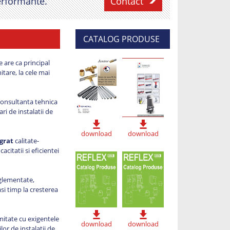
performante.
Contact
CATALOG PRODUSE
 are ca principal
tare, la cele mai
 consultanta tehnica
ri de instalatii de
download
download
grat
calitate-
citatii si eficientei
eglementate,
si timp la cresterea
mitate cu exigentele
download
download
r de instalatii de