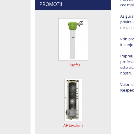
PROMOTII
cea mai
Asiguram
privire
de calit
Prin pr
inconju
Impreun
profesi
Fillsoft I
este alc
nostri.
Valoril
Respect
AF bivalent