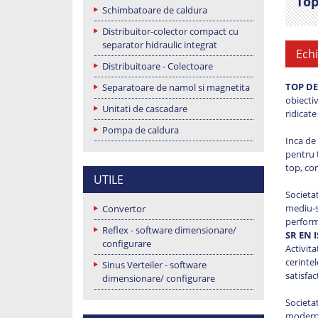
Top
Schimbatoare de caldura
Distribuitor-colector compact cu
separator hidraulic integrat
Echi
Distribuitoare - Colectoare
TOP D
Separatoare de namol si magnetita
obiecti
Unitati de cascadare
ridicat
Pompa de caldura
Inca de 
pentru t
top, com
UTILE
Societa
mediu-sa
Convertor
perform
Reflex - software dimensionare/
SR EN I
configurare
Activita
cerintel
Sinus Verteiler - software
satisfac
dimensionare/ configurare
Societa
moderne