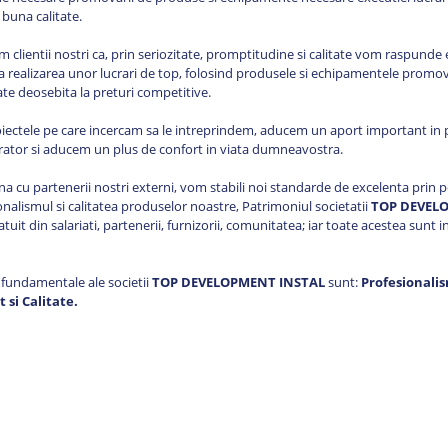
 buna calitate.
 clientii nostri ca, prin seriozitate, promptitudine si calitate vom raspunde
 la realizarea unor lucrari de top, folosind produsele si echipamentele promov
ate deosebita la preturi competitive.
oiectele pe care incercam sa le intreprindem, aducem un aport important in 
rator si aducem un plus de confort in viata dumneavostra.
a cu partenerii nostri externi, vom stabili noi standarde de excelenta prin 
onalismul si calitatea produselor noastre, Patrimoniul societatii
TOP DEVEL
atuit din salariati, partenerii, furnizorii, comunitatea; iar toate acestea sunt in
e fundamentale ale societii
TOP DEVELOPMENT INSTAL
sunt:
Profesionalis
 si Calitate.