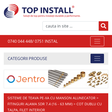
0740 044 448/ 0751 INSTAL
CATEGORII PRODUSE
SISTEME DE TEAVA PE-XA CU MANSON ALUNECATOR
>
FITINGURI ALAMA SDR 7.4 (16 - 63 MM)
> COT DUBLU CU
TALPA, FILET INTERIOR