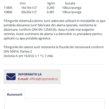
                      mm                              kg/m              bucata

11805	        16x16x1/2'' 		   0.260		10buc/punga

10806	        20x20x1/2''		   0.287		10buc/punga

Fitingurile sistemului Jentro sunt adecvate utilizarii in instalatiile cu apa 
potabila deoarece sunt fabricate din alama speciala, rezistenta la 
dezincare, conform DIN EN 12543 (E), clasa A (cele mai exigente 
cerinte). Acest sortiment de alama s-a dezvoltat cu precadere pentru 
aplicatii cu apa potabila agresiva.

Fitingurile din alama sunt rezistente la fisurile din tensionare conform 
DIN 50916, Partea 2

(Solutia A: pH 10,0/22 ± 1 °C; 7 zile).
INFORMATII LA
E-mail:
office@topinstall.ro
Accesorii