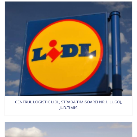
CENTRUL LOGISTIC LIDL, STRADA TIMISOAREI NR.1, LUGOJ,
JUD.TIMIS