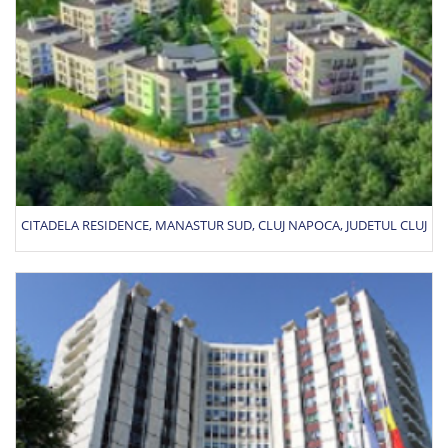
CITADELA RESIDENCE, MANASTUR SUD, CLUJ NAPOCA, JUDETUL CLUJ