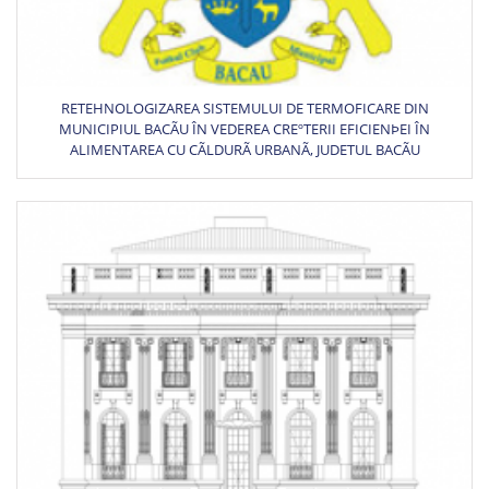
RETEHNOLOGIZAREA SISTEMULUI DE TERMOFICARE DIN
MUNICIPIUL BACÃU ÎN VEDEREA CREºTERII EFICIENÞEI ÎN
ALIMENTAREA CU CÃLDURÃ URBANÃ, JUDETUL BACÃU