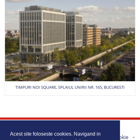
TIMPURI NOI SQUARE, SPLAIUL UNIRII NR. 165, BUCURESTI
Acasa
Produse
Promotii
Acest site foloseste cookies. Navigand in
Portofoliu lucrari
Harta Site
Politica Cookie