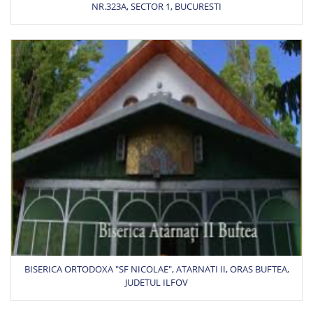
NR.323A, SECTOR 1, BUCURESTI
BISERICA ORTODOXA "SF NICOLAE", ATARNATI II, ORAS BUFTEA,
JUDETUL ILFOV