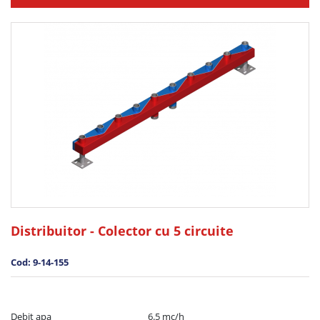
Distribuitor - Colector cu 5 circuite
Cod: 9-14-155
Debit apa	                                        6.5 mc/h
