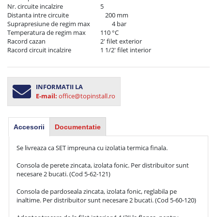
Nr. circuite incalzire	                        5

Distanta intre circuite                         200 mm

Suprapresiune de regim max	        4 bar

Temperatura de regim max	        110 °C

Racord cazan	                                2' filet exterior

Racord circuit incalzire	                1 1/2' filet interior
INFORMATII LA
E-mail:
office@topinstall.ro
Accesorii
Documentatie
Se livreaza ca SET impreuna cu izolatia termica finala.

Consola de perete zincata, izolata fonic. Per distribuitor sunt 
necesare 2 bucati. (Cod 5-62-121) 

Consola de pardoseala zincata, izolata fonic, reglabila pe 
inaltime. Per distribuitor sunt necesare 2 bucati. (Cod 5-60-120)
