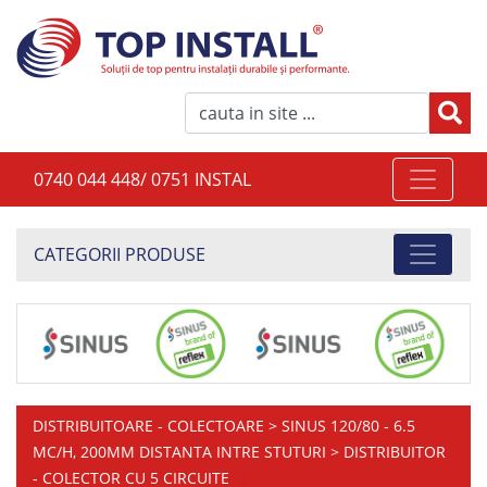
0740 044 448/ 0751 INSTAL
CATEGORII PRODUSE
DISTRIBUITOARE - COLECTOARE
>
SINUS 120/80 - 6.5
MC/H, 200MM DISTANTA INTRE STUTURI
> DISTRIBUITOR
- COLECTOR CU 5 CIRCUITE