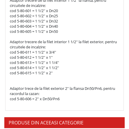
Adaptor trecere de la filet interior 1 1/2'' la flansa, pentru 
circuitele de incalzire:

cod 5-80-601 = 1 1/2'' x Dn20

cod 5-80-602 = 1 1/2'' x Dn25

cod 5-80-603 = 1 1/2'' x Dn32

cod 5-80-604 = 1 1/2'' x Dn40

cod 5-80-605 = 1 1/2'' x Dn50

Adaptor trecere de la filet interior 1 1/2'' la filet exterior, pentru 
circuitele de incalzire:

cod 5-80-611 = 1 1/2'' x 3/4''

cod 5-80-612 = 1 1/2'' x 1''

cod 5-80-613 = 1 1/2'' x 1 1/4''

cod 5-80-614 = 1 1/2'' x 1 1/2''

cod 5-80-615 = 1 1/2'' x 2''

Adaptor trece de la filet exterior 2'' la flansa Dn50/Pn6, pentru 
racordul la cazan:

cod 5-80-606 = 2'' x Dn50/Pn6
PRODUSE DIN ACEEASI CATEGORIE