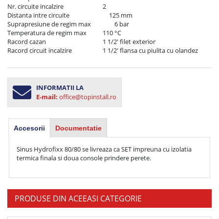
Nr. circuite incalzire	                         2

Distanta intre circuite                           125 mm

Suprapresiune de regim max	         6 bar

Temperatura de regim max	         110 °C

Racord cazan	                                 1 1/2' filet exterior

INFORMATII LA
E-mail:
office@topinstall.ro
Accesorii
Documentatie
Sinus Hydrofixx 80/80 se livreaza ca SET impreuna cu izolatia 
termica finala si doua console prindere perete.
PRODUSE DIN ACEEASI CATEGORIE