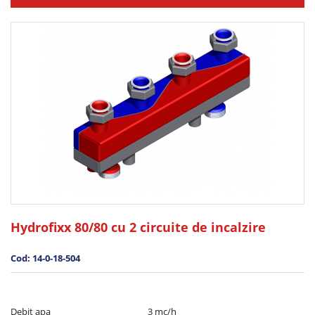
Hydrofixx 80/80 cu 2 circuite de incalzire
Cod: 14-0-18-504
Debit apa	                                         3 mc/h
