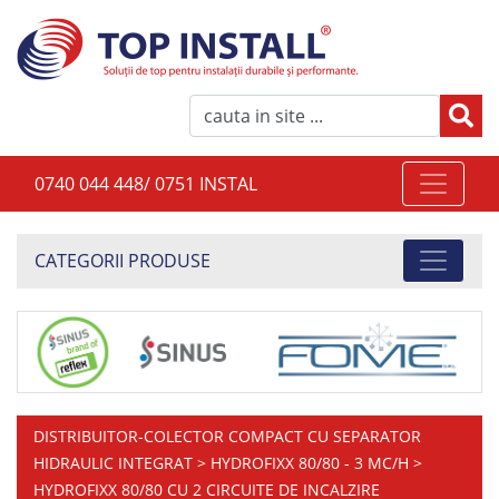
0740 044 448/ 0751 INSTAL
CATEGORII PRODUSE
DISTRIBUITOR-COLECTOR COMPACT CU SEPARATOR
HIDRAULIC INTEGRAT
>
HYDROFIXX 80/80 - 3 MC/H
>
HYDROFIXX 80/80 CU 2 CIRCUITE DE INCALZIRE