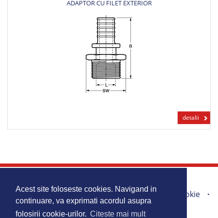
ADAPTOR CU FILET EXTERIOR
detalii
Acasa
Produse
Promotii
Acest site foloseste cookies. Navigand in
Portofoliu lucrari
Harta Site
Politica Cookie
continuare, va exprimati acordul asupra
Contact
folosirii cookie-urilor.
Citeste mai mult