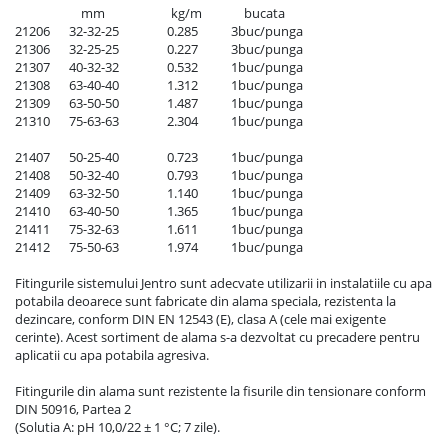
                      mm                      kg/m              bucata

21206	  32-32-25                0.285		3buc/punga

21306	  32-25-25                0.227		3buc/punga

21307	  40-32-32                0.532		1buc/punga

21308	  63-40-40                1.312		1buc/punga

21309	  63-50-50                1.487		1buc/punga

21310	  75-63-63                2.304		1buc/punga

21407	  50-25-40                0.723		1buc/punga

21408	  50-32-40                0.793		1buc/punga

21409	  63-32-50                1.140		1buc/punga

21410	  63-40-50                1.365		1buc/punga

21411	  75-32-63                1.611		1buc/punga

21412	  75-50-63                1.974		1buc/punga

Fitingurile sistemului Jentro sunt adecvate utilizarii in instalatiile cu apa 
potabila deoarece sunt fabricate din alama speciala, rezistenta la 
dezincare, conform DIN EN 12543 (E), clasa A (cele mai exigente 
cerinte). Acest sortiment de alama s-a dezvoltat cu precadere pentru 
aplicatii cu apa potabila agresiva.

Fitingurile din alama sunt rezistente la fisurile din tensionare conform 
DIN 50916, Partea 2

(Solutia A: pH 10,0/22 ± 1 °C; 7 zile).