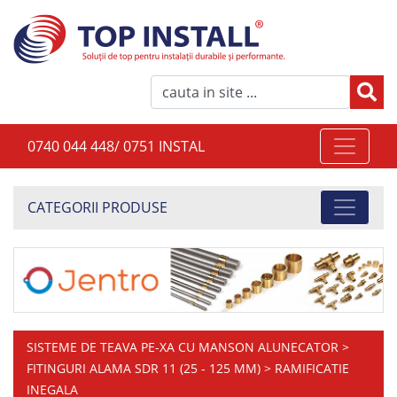
0740 044 448/ 0751 INSTAL
CATEGORII PRODUSE
SISTEME DE TEAVA PE-XA CU MANSON ALUNECATOR
>
FITINGURI ALAMA SDR 11 (25 - 125 MM)
> RAMIFICATIE
INEGALA