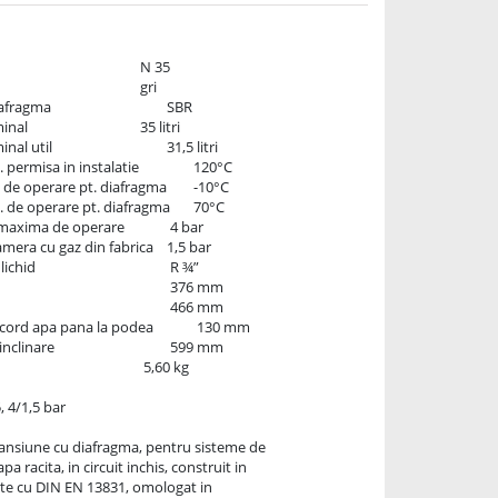
                   SBR

      35 litri

               31,5 litri

sa in instalatie	        120°C

e operare pt. diafragma	-10°C

e operare pt. diafragma	70°C

 de operare	         4 bar

a cu gaz din fabrica	1,5 bar

             R ¾”

apa pana la podea	         130 mm

                    599 mm

 4/1,5 bar

ansiune cu diafragma, pentru sisteme de

apa racita, in circuit inchis, construit in

te cu DIN EN 13831, omologat in
