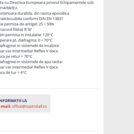
te cu Directiva Europeana privind Echipamentele sub 
14/68/EU.

xterioara durabila, din rasina epoxidica 

neinlocuibila conform DIN EN 13831

e permisa de antigel: 25 ÷ 50%

acord filetat R ¾” 

 permisa in instalatie: 120°C 

erare pt. diafragma: 0 ÷ 70°C

afragmei in sistemele de incalzire:

sar vas intermediar Reflex V daca

iafragmei in sistemele de apa racita:

sar vas intermediar Reflex V daca 

NFORMATII LA
-mail:
office@topinstall.ro