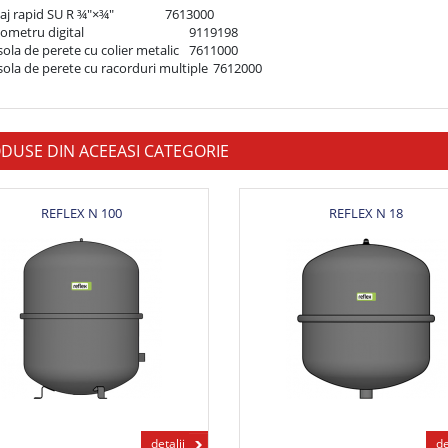
pid SU R ¾"×¾"	                7613000

tal	                                9119198

la de perete cu colier metalic	7611000

Consola de perete cu racorduri multiple	7612000
DUSE DIN ACEEASI CATEGORIE
REFLEX N 100
REFLEX N 18
detalii
de