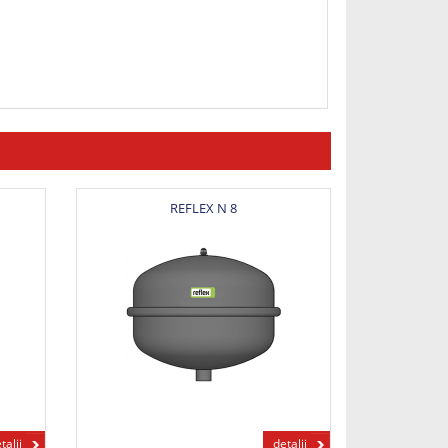
REFLEX N 8
talii
detalii