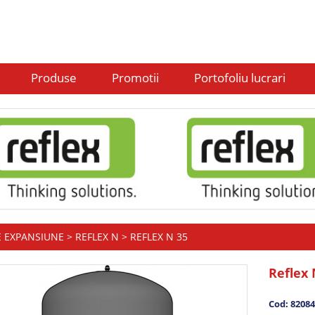
Produse
Promotii
Portofoliu lucrari
E EXPANSIUNE
>
REFLEX N
> REFLEX N 35
Reflex 
Cod: 8208