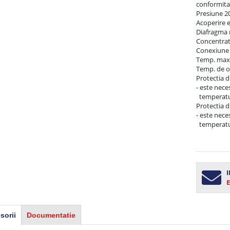
conformita
Presiune 20
Acoperire e
Diafragma 
Concentrati
Conexiune r
Temp. maxim
Temp. de op
Protectia di
- este nece
  temperatura pe retur > 70°C

Protectia d
- este nece
  temperatura de tur < 4°C

I
E
sorii
Documentatie