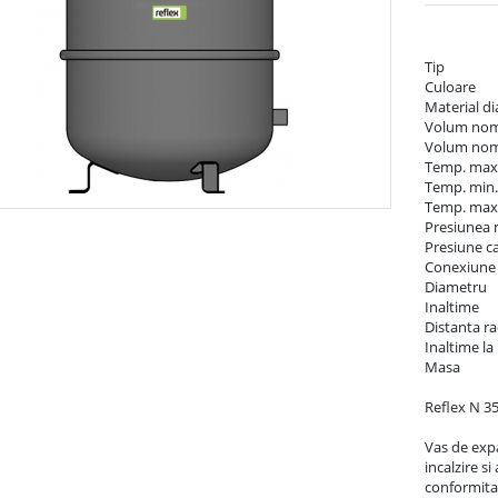
Tip	                                                        N 35

Culoare	                                                gri

Material diafragma	             
Volum nominal	                          
Volum nominal util	                 
Temp. max. permi
Temp. min. d
Temp. max. d
Presiunea maxima
Presiune camer
Conexiune lichid	                    
Diametru	                                                 376 mm

Inaltime	                                                 466 mm

Distanta racord 
Inaltime la inclinare	             
Masa	                                                 5,60 kg

Reflex N 35,
Vas de exp
incalzire si 
conformita