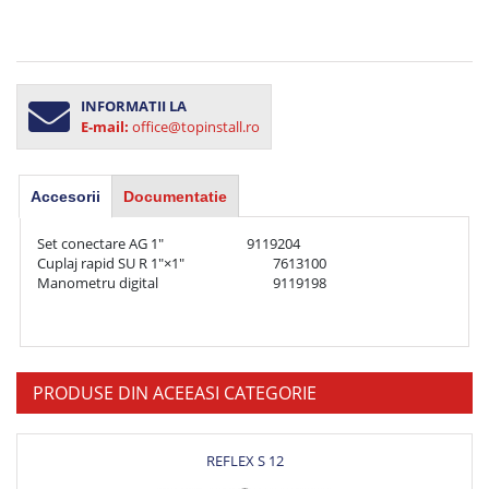
INFORMATII LA
E-mail:
office@topinstall.ro
Accesorii
Documentatie
Set conectare AG 1"	                        9119204

Cuplaj rapid SU R 1"×1"	                        7613100

Manometru digital	                                9119198

PRODUSE DIN ACEEASI CATEGORIE
REFLEX S 12