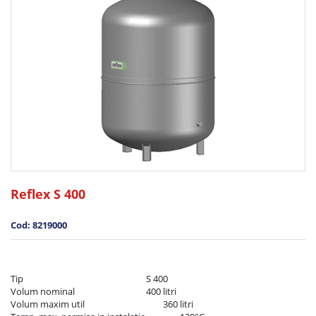
Reflex S 400
Cod: 8219000
Tip	                                                        S 400

Volum nominal	                                400 litri

Volum maxim util	                                360 litri
