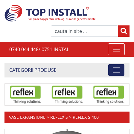
0740 044 448/ 0751 INSTAL
CATEGORII PRODUSE
VASE EXPANSIUNE
>
REFLEX S
> REFLEX S 400