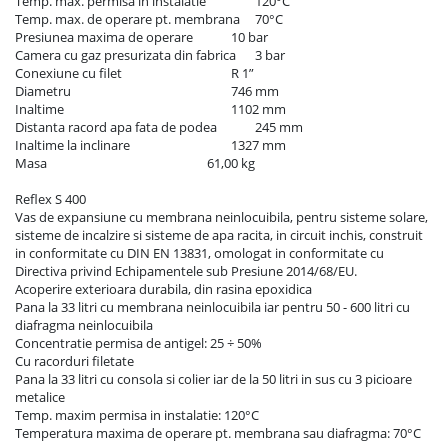
Temp. max. permisa in instalatie	        120°C

Temp. max. de operare pt. membrana	70°C

Presiunea maxima de operare	        10 bar

Camera cu gaz presurizata din fabrica	3 bar

Conexiune cu filet	                                R 1”

Diametru	                                                746 mm

Inaltime	                                                1102 mm

Distanta racord apa fata de podea	        245 mm

Inaltime la inclinare	                                1327 mm

Masa	                                                61,00 kg

Reflex S 400

Vas de expansiune cu membrana neinlocuibila, pentru sisteme solare, 
sisteme de incalzire si sisteme de apa racita, in circuit inchis, construit 
in conformitate cu DIN EN 13831, omologat in conformitate cu 
Directiva privind Echipamentele sub Presiune 2014/68/EU.

Acoperire exterioara durabila, din rasina epoxidica

Pana la 33 litri cu membrana neinlocuibila iar pentru 50 - 600 litri cu 
diafragma neinlocuibila 

Concentratie permisa de antigel: 25 ÷ 50% 

Cu racorduri filetate

Pana la 33 litri cu consola si colier iar de la 50 litri in sus cu 3 picioare 
metalice

Temp. maxim permisa in instalatie: 120°C 

Temperatura maxima de operare pt. membrana sau diafragma: 70°C 
