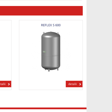
REFLEX S 600
talii
detalii