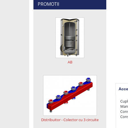
PROMOTII
AB
Acce
Cuplaj ra
Manometru digi
Conso
Distribuitor - Colector cu 3 circuite