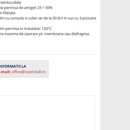
einlocuibila 

e permisa de antigel: 25 ÷ 50% 

 filetate

tri cu consola si colier iar de la 50 litri in sus cu 3 picioare 
 permisa in instalatie: 120°C 

a maxima de operare pt. membrana sau diafragma: 
NFORMATII LA
-mail:
office@topinstall.ro