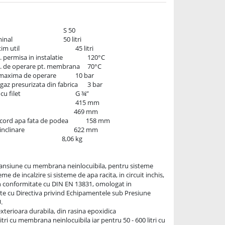
      50 litri

             45 litri

sa in instalatie	        120°C

de operare pt. membrana	70°C

 de operare	        10 bar

 presurizata din fabrica	3 bar

                 G ¾”

 apa fata de podea	       158 mm

                   622 mm

ansiune cu membrana neinlocuibila, pentru sisteme 
eme de incalzire si sisteme de apa racita, in circuit inchis, 
n conformitate cu DIN EN 13831, omologat in 
e cu Directiva privind Echipamentele sub Presiune 


xterioara durabila, din rasina epoxidica

itri cu membrana neinlocuibila iar pentru 50 - 600 litri cu 