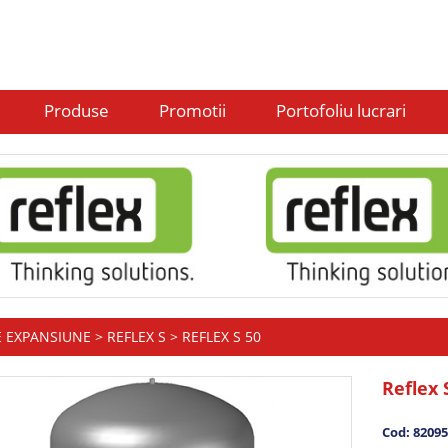
Produse
Promotii
Portofoliu lucrari
E EXPANSIUNE
>
REFLEX S
> REFLEX S 50
Reflex 
Cod: 8209