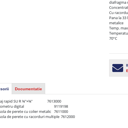
diafragma n
Concentrati
Cu racorduri
Pana la 33 li
metalice

Temp. maxim
Temperatur
70°C 

I
E
sorii
Documentatie
pid SU R ¾"×¾"	                7613000

tal	                                9119198

la de perete cu colier metalic	7611000
