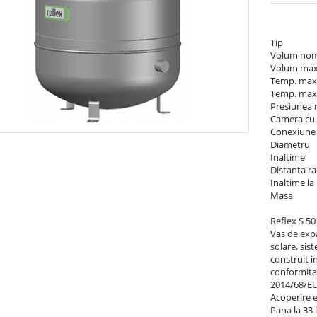
Tip	                                                        S 50

Volum nominal	                          
Volum maxim util	                   
Temp. max. permi
Temp. max. 
Presiunea maxima
Camera cu gaz
Conexiune cu filet	               
Diametru	                                                415 mm

Inaltime	                                               469 mm

Distanta racord
Inaltime la inclinare	            
Masa	                                               8,06 kg

Reflex S 50

Vas de exp
solare, sist
construit i
conformitat
2014/68/EU.
Acoperire e
Pana la 33 l