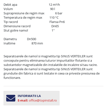
Debit apa	                                       12 m³/h

Volum                                                    90 l

Suprapresiune de regim max	        6 bar

Temperatura de regim max	        110 °C

Tip racord	                                        Flansa Pn6

Dimensiune racord                             Dn65

Stut golire namol                                 1''

Diametru              Dn500

Inaltime	               870 mm

Separatoarele de namol si magnetita tip SINUS VERTEILER sunt 
concepute pentru eliminarea tuturor impuritatilor flotante si a 
substantelor magnetizabile din instalatiile de incalzire si/sau racire.  

Separatoarele de namol si magnetita tip SINUS VERTEILER sunt 
grunduite din fabrica si sunt testate in ceea ce priveste presiunea de 
functionare.
INFORMATII LA
E-mail:
office@topinstall.ro