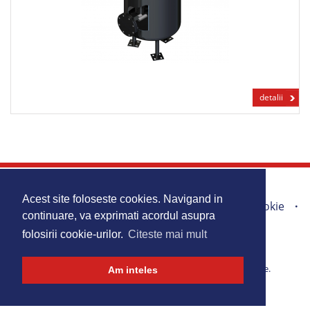
detalii
Acasa
Produse
Promotii
Acest site foloseste cookies. Navigand in
Portofoliu lucrari
Harta Site
Politica Cookie
continuare, va exprimati acordul asupra
Contact
folosirii cookie-urilor.
Citeste mai mult
Copyright 2026 © Top Install. Toate drepturile rezervate.
Am inteles
Design by
P!xel