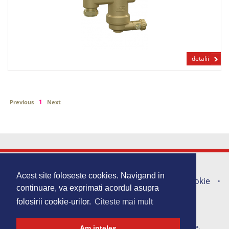
detalii
1
Previous
Next
Acasa
Produse
Promotii
Acest site foloseste cookies. Navigand in
Portofoliu lucrari
Harta Site
Politica Cookie
continuare, va exprimati acordul asupra
Contact
folosirii cookie-urilor.
Citeste mai mult
Copyright 2026 © Top Install. Toate drepturile rezervate.
Am inteles