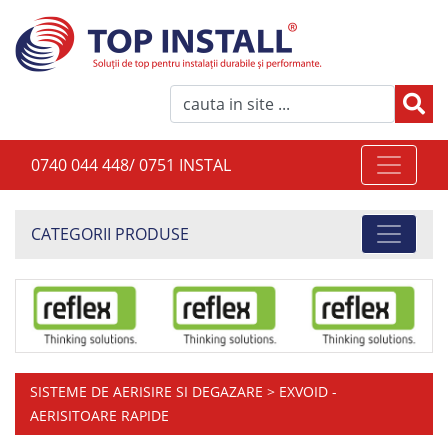
0740 044 448/ 0751 INSTAL
CATEGORII PRODUSE
SISTEME DE AERISIRE SI DEGAZARE
> EXVOID -
AERISITOARE RAPIDE