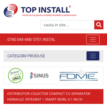
0740 044 448/ 0751 INSTAL
CATEGORII PRODUSE
DISTRIBUITOR-COLECTOR COMPACT CU SEPARATOR
HIDRAULIC INTEGRAT
> SMART 80/80, 4.1 MC/H