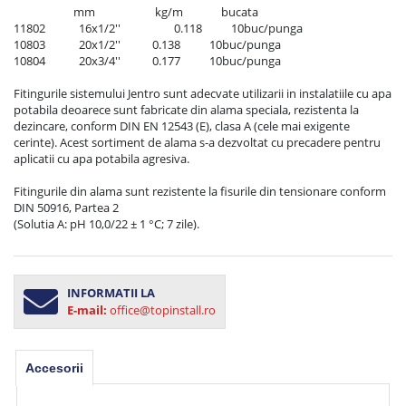
                      mm                      kg/m              bucata

11802	        16x1/2'' 		   0.118		10buc/punga

10803	        20x1/2''		   0.138		10buc/punga

10804	        20x3/4''		   0.177		10buc/punga

Fitingurile sistemului Jentro sunt adecvate utilizarii in instalatiile cu apa 
potabila deoarece sunt fabricate din alama speciala, rezistenta la 
dezincare, conform DIN EN 12543 (E), clasa A (cele mai exigente 
cerinte). Acest sortiment de alama s-a dezvoltat cu precadere pentru 
aplicatii cu apa potabila agresiva.

Fitingurile din alama sunt rezistente la fisurile din tensionare conform 
DIN 50916, Partea 2

(Solutia A: pH 10,0/22 ± 1 °C; 7 zile).
INFORMATII LA
E-mail:
office@topinstall.ro
Accesorii