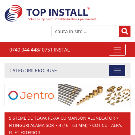
0740 044 448/ 0751 INSTAL
CATEGORII PRODUSE
SISTEME DE TEAVA PE-XA CU MANSON ALUNECATOR
>
FITINGURI ALAMA SDR 7.4 (16 - 63 MM)
> COT CU TALPA,
FILET EXTERIOR