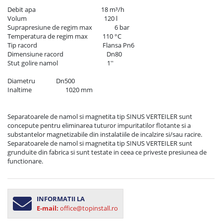
Debit apa	                                       18 m³/h

Volum                                                    120 l

Suprapresiune de regim max	        6 bar

Temperatura de regim max	        110 °C

Tip racord	                                        Flansa Pn6

Dimensiune racord                             Dn80

Stut golire namol                                 1''

Diametru              Dn500

Inaltime	               1020 mm

Separatoarele de namol si magnetita tip SINUS VERTEILER sunt 
concepute pentru eliminarea tuturor impuritatilor flotante si a 
substantelor magnetizabile din instalatiile de incalzire si/sau racire.  

Separatoarele de namol si magnetita tip SINUS VERTEILER sunt 
grunduite din fabrica si sunt testate in ceea ce priveste presiunea de 
functionare.
INFORMATII LA
E-mail:
office@topinstall.ro