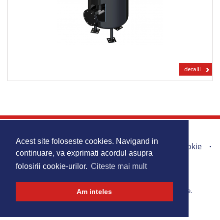
detalii
Acasa
Produse
Promotii
Acest site foloseste cookies. Navigand in
Portofoliu lucrari
Harta Site
Politica Cookie
continuare, va exprimati acordul asupra
Contact
folosirii cookie-urilor.
Citeste mai mult
Copyright 2026 © Top Install. Toate drepturile rezervate.
Am inteles
Design by
P!xel